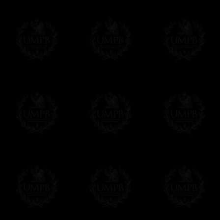
Franc-maçon Collection, la plus grande co
Franc-maçon Collection vous propose la pl
représentant des années de recherches et d
toujours en rapport avec la Maçonnerie, opé
tous les jours de nouvelles oeuvres. Prene
que pour le plaisir...
En savoir plus sur notre qualité de fabricati
Toile ou Papier d'Art, vous avez le choix
Les reproductions sont en général proposées
Malgré tout, il nous est bien sûr possible d'
oeuvres peintes peuvent être éditées sur p
Il suffit pour cela que vous nous le préci
Modes de Livraison et Temps de 
Nous proposons 3 modes de livraison:
- Livraison avec suivi et assurance,
- Livraison urgente, à la demande,
- Livraison gratuite mais sans suivi, ni assu
Tous nos articles étant réalisés spécialemen
des délais de réalisation.
En savoir plus sur les temps de fabrication e
Si c'est un cadeau...