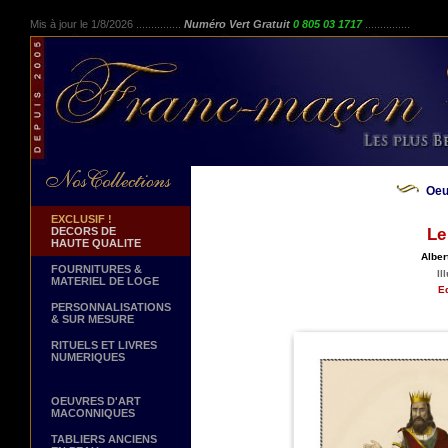
Mis à jour le 1/8/2026 ...............
Numéro Vert Gratuit
0 805 03 1717
...............
Oeu
EXCLUSIF !
DECORS DE
Le
HAUTE QUALITE
Alber
FOURNITURES &
Il
MATERIEL DE LOGE
Ed
PERSONNALISATIONS
& SUR MESURE
RITUELS ET LIVRES
NUMERIQUES
OEUVRES D'ART
MACONNIQUES
TABLIERS ANCIENS