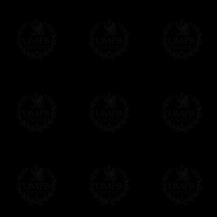
Vous pouvez ajouter un message personnel 
carte maçonnique et enverrons le colis de v
cadeau. Ce service est gratuit, bien évide
Cliquez ici pour écrire votre message
Paiement en ligne
Le règlement en ligne est assuré par
Payp
cryptage 128bits.
Vous pouvez régler avec vos cartes d
OBLIGE D'AVOIR UN COMPTE PAYPAL.
Franc-maçon Collection n'a à aucun momen
Les prix sont indiqués en euros. Pour votr
devises en cliquant sur
$ £
. Votre command
automatiquement dans votre devise au cour
En savoir plus...
Notez que vous serez débité par la soc