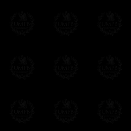
Franc-maçon Collection, la plus grande co
Franc-maçon Collection vous propose la pl
représentant des années de recherches et d
toujours en rapport avec la Maçonnerie, opé
tous les jours de nouvelles oeuvres. Prene
que pour le plaisir...
En savoir plus sur notre qualité de fabricati
Toile ou Papier d'Art, vous avez le choix
Les reproductions sont en général proposées
Malgré tout, il nous est bien sûr possible d'
oeuvres peintes peuvent être éditées sur p
Il suffit pour cela que vous nous le préci
Modes de Livraison et Temps de 
Nous proposons 3 modes de livraison:
- Livraison avec suivi et assurance,
- Livraison urgente, à la demande,
- Livraison gratuite mais sans suivi, ni assu
Tous nos articles étant réalisés spécialemen
des délais de réalisation.
En savoir plus sur les temps de fabrication e
Si c'est un cadeau...