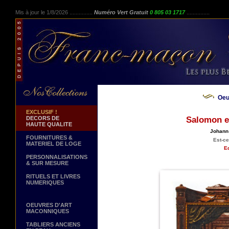
Mis à jour le 1/8/2026 ...............
Numéro Vert Gratuit
0 805 03 1717
...............
Oeu
EXCLUSIF !
DECORS DE
Salomon et
HAUTE QUALITE
Johann
FOURNITURES &
Est-ce
MATERIEL DE LOGE
Ed
PERSONNALISATIONS
& SUR MESURE
RITUELS ET LIVRES
NUMERIQUES
OEUVRES D'ART
MACONNIQUES
TABLIERS ANCIENS