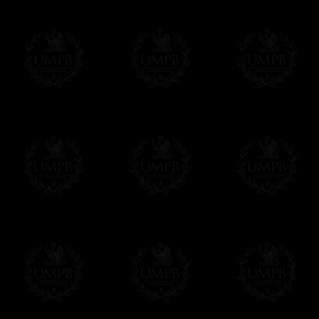
Vous pouvez ajouter un message personnel 
carte maçonnique et enverrons le colis de v
cadeau. Ce service est gratuit, bien évide
Cliquez ici pour écrire votre message
Paiement en ligne
Le règlement en ligne est assuré par
Payp
cryptage 128bits.
Vous pouvez régler avec vos cartes d
OBLIGE D'AVOIR UN COMPTE PAYPAL.
Franc-maçon Collection n'a à aucun momen
Les prix sont indiqués en euros. Pour votr
devises en cliquant sur
$ £
. Votre command
automatiquement dans votre devise au cour
En savoir plus...
Notez que vous serez débité par la soc