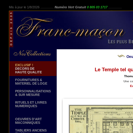
Mis à jour le 1/8/2026 ...............
Numéro Vert Gratuit
0 805 03 1717
...............
Oeu
EXCLUSIF !
DECORS DE
Le Temple tel qu
HAUTE QUALITE
Thoma
FOURNITURES &
Une ca
MATERIEL DE LOGE
Ed
PERSONNALISATIONS
& SUR MESURE
RITUELS ET LIVRES
NUMERIQUES
OEUVRES D'ART
MACONNIQUES
TABLIERS ANCIENS