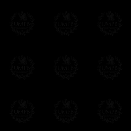
Franc-maçon Collection, la plus grande co
Franc-maçon Collection vous propose la pl
représentant des années de recherches et d
toujours en rapport avec la Maçonnerie, opé
tous les jours de nouvelles oeuvres. Prene
que pour le plaisir...
En savoir plus sur notre qualité de fabricati
Toile ou Papier d'Art, vous avez le choix
Les reproductions sont en général proposées
Malgré tout, il nous est bien sûr possible d'
oeuvres peintes peuvent être éditées sur p
Il suffit pour cela que vous nous le préci
Modes de Livraison et Temps de 
Nous proposons 3 modes de livraison:
- Livraison avec suivi et assurance,
- Livraison urgente, à la demande,
- Livraison gratuite mais sans suivi, ni assu
Tous nos articles étant réalisés spécialemen
des délais de réalisation.
En savoir plus sur les temps de fabrication e
Si c'est un cadeau...