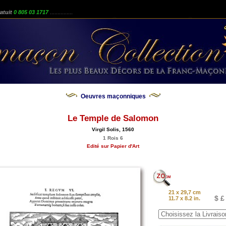
atuit
0 805 03 1717
...............
Oeuvres maçonniques
Le Temple de Salomon
Virgil Solis, 1560
1 Rois 6
Edité sur Papier d'Art
21 x 29,7 cm
$ £
11.7 x 8.2 in.