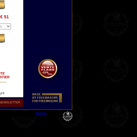
€ 51
ITE
NTIER
ays
NEWSLETTER
gt
Tweeter
à la
la