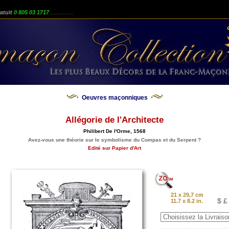
atuit
0 805 03 1717
...............
Oeuvres maçonniques
Allégorie de l'Architecte
Philibert De l'Orme, 1568
Avez-vous une théorie sur le symbolisme du Compas et du Serpent ?
Edité sur Papier d'Art
21 x 29,7 cm
$ £
11.7 x 8.2 in.