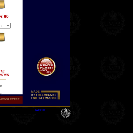
€ 60
ITE
NTIER
ur
es
NEWSLETTER
qui
Tweeter