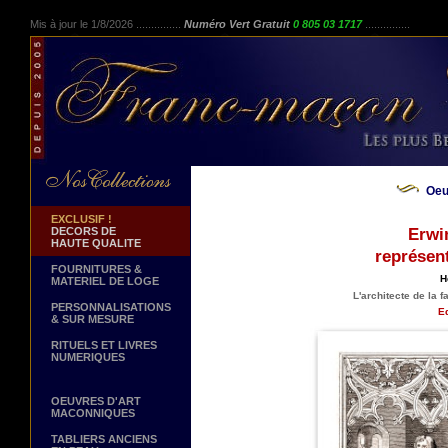
Mis à jour le 1/8/2026 ...............
Numéro Vert Gratuit
0 805 03 1717
...............
Oeu
EXCLUSIF !
DECORS DE
Erwi
HAUTE QUALITE
représen
FOURNITURES &
H
MATERIEL DE LOGE
L'architecte de la 
PERSONNALISATIONS
Ed
& SUR MESURE
RITUELS ET LIVRES
NUMERIQUES
OEUVRES D'ART
MACONNIQUES
TABLIERS ANCIENS