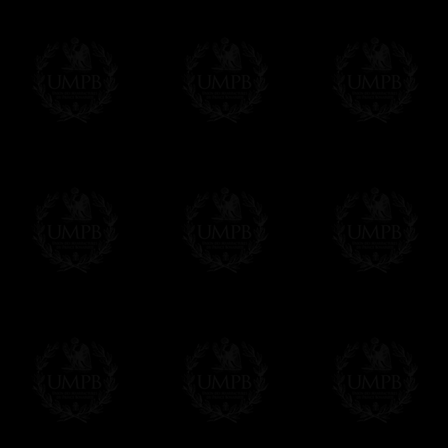
Franc-maçon Collection, la plus grande co
Franc-maçon Collection vous propose la pl
représentant des années de recherches et d
toujours en rapport avec la Maçonnerie, opé
tous les jours de nouvelles oeuvres. Prene
que pour le plaisir...
En savoir plus sur notre qualité de fabricati
Toile ou Papier d'Art, vous avez le choix
Les reproductions sont en général proposées
Malgré tout, il nous est bien sûr possible d'
oeuvres peintes peuvent être éditées sur p
Il suffit pour cela que vous nous le préci
Modes de Livraison et Temps de 
Nous proposons 3 modes de livraison:
- Livraison avec suivi et assurance,
- Livraison urgente, à la demande,
- Livraison gratuite mais sans suivi, ni assu
Tous nos articles étant réalisés spécialemen
des délais de réalisation.
En savoir plus sur les temps de fabrication e
Si c'est un cadeau...