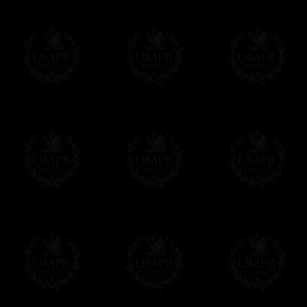
Vous pouvez ajouter un message personnel 
carte maçonnique et enverrons le colis de v
cadeau. Ce service est gratuit, bien évide
Cliquez ici pour écrire votre message
Paiement en ligne
Le règlement en ligne est assuré par
Payp
cryptage 128bits.
Vous pouvez régler avec vos cartes d
OBLIGE D'AVOIR UN COMPTE PAYPAL.
Franc-maçon Collection n'a à aucun momen
Les prix sont indiqués en euros. Pour votr
devises en cliquant sur
$ £
. Votre command
automatiquement dans votre devise au cour
En savoir plus...
Notez que vous serez débité par la soc