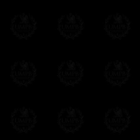
Si c'est un cadeau...
Vous pouvez ajouter un message personnel 
carte maçonnique et enverrons le colis de v
cadeau. Ce service est gratuit, bien évide
Cliquez ici pour écrire votre message
Paiement en ligne
Le règlement en ligne est assuré par
Payp
cryptage 128bits.
Vous pouvez régler avec vos cartes d
OBLIGE D'AVOIR UN COMPTE PAYPAL.
Franc-maçon Collection n'a à aucun momen
Les prix sont indiqués en euros. Pour votr
devises en cliquant sur
$ £
. Votre command
automatiquement dans votre devise au cour
En savoir plus...
Notez que vous serez débité par la soc