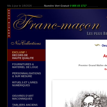
Mis à jour le 1/8/2026 ...............
Numéro Vert Gratuit
0 805 03 1717
...............
Oeu
EXCLUSIF !
DECORS DE
A
HAUTE QUALITE
FOURNITURES &
Premier Grand Maître d
MATERIEL DE LOGE
Ed
PERSONNALISATIONS
& SUR MESURE
RITUELS ET LIVRES
NUMERIQUES
OEUVRES D'ART
MACONNIQUES
TABLIERS ANCIENS