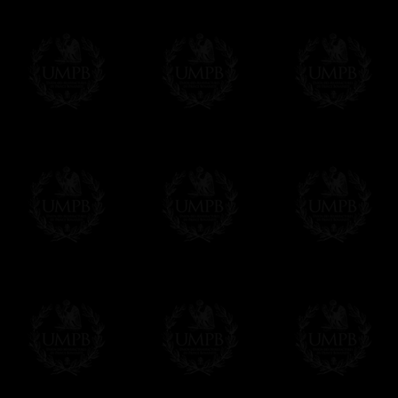
élu M. Anthony Sayer, gentilhomme, Gra
M. Antony Sayer, gentilhomme, a donc ét
Grande Loge d'Angleterre (qui n'était à 
Westminster)
Nous ne connaissons pas grand chose d'
d'information que n'importe lequel de se
Rien n'est connu de sa vie. Nous trouvon
Arms Lodge, No. 28, à Londres. Nous savo
difficile et qu'il demanda la charité à l
le 21 avril, 1730 et le 17 avril, 1741. Il re
mars, 1740. Sa mort est enregistrée dans
janvier 1742.
Grand Maître en 1717
Deuxième Grand Surveillant en 1719
Membre de la Loge Fortitude and Old Cu
Tuileur de la Loge Old King's Arms Lodge
Membre de la Loge Apple Tree Tavern, r
Toutes nos reproductions sont réalisées sur
les peintures. Du papier d'Art, gros grain, 
Nos outils de reproduction d'art sont les pl
impressions à 8 couleurs ( !) là ou l'offse
nous assurant des reproductions fidèlement
Au final, vous aurez du mal à distinguer l'o
n'a rien à voir avec l'original....