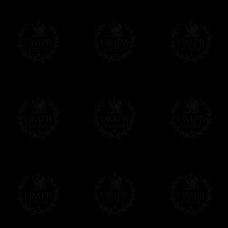
Franc-maçon Collection, la plus grande co
Franc-maçon Collection vous propose la pl
représentant des années de recherches et d
toujours en rapport avec la Maçonnerie, opé
tous les jours de nouvelles oeuvres. Prene
que pour le plaisir...
En savoir plus sur notre qualité de fabricati
Toile ou Papier d'Art, vous avez le choix
Les reproductions sont en général proposées
Malgré tout, il nous est bien sûr possible d'
oeuvres peintes peuvent être éditées sur p
Il suffit pour cela que vous nous le préci
Modes de Livraison et Temps de 
Nous proposons 3 modes de livraison:
- Livraison avec suivi et assurance,
- Livraison urgente, à la demande,
- Livraison gratuite mais sans suivi, ni assu
Tous nos articles étant réalisés spécialemen
des délais de réalisation.
En savoir plus sur les temps de fabrication e