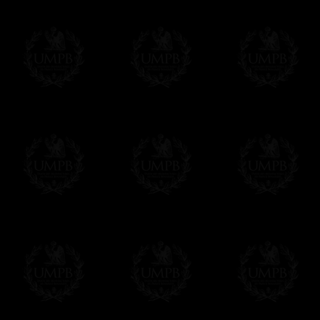
Franc-maçon Collection, la plus grande co
Franc-maçon Collection vous propose la pl
représentant des années de recherches et d
toujours en rapport avec la Maçonnerie, opé
tous les jours de nouvelles oeuvres. Prene
que pour le plaisir...
En savoir plus sur notre qualité de fabricati
Toile ou Papier d'Art, vous avez le choix
Les reproductions sont en général proposées
Malgré tout, il nous est bien sûr possible d'
oeuvres peintes peuvent être éditées sur p
Il suffit pour cela que vous nous le préci
Modes de Livraison et Temps de 
Nous proposons 3 modes de livraison:
- Livraison avec suivi et assurance,
- Livraison urgente, à la demande,
- Livraison gratuite mais sans suivi, ni assu
Tous nos articles étant réalisés spécialemen
des délais de réalisation.
En savoir plus sur les temps de fabrication e