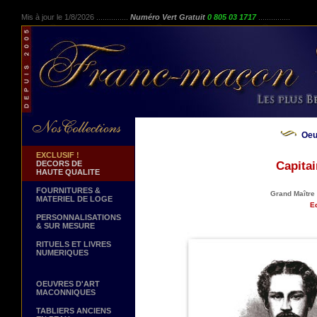
Mis à jour le 1/8/2026 ...............
Numéro Vert Gratuit
0 805 03 1717
...............
Oeu
EXCLUSIF !
DECORS DE
Capita
HAUTE QUALITE
FOURNITURES &
Grand Maître
MATERIEL DE LOGE
Ed
PERSONNALISATIONS
& SUR MESURE
RITUELS ET LIVRES
NUMERIQUES
OEUVRES D'ART
MACONNIQUES
TABLIERS ANCIENS