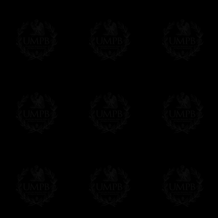
Si c'est un cadeau...
Vous pouvez ajouter un message personnel 
carte maçonnique et enverrons le colis de v
cadeau. Ce service est gratuit, bien évide
Cliquez ici pour écrire votre message
Paiement en ligne
Le règlement en ligne est assuré par
Payp
cryptage 128bits.
Vous pouvez régler avec vos cartes d
OBLIGE D'AVOIR UN COMPTE PAYPAL.
Franc-maçon Collection n'a à aucun momen
Les prix sont indiqués en euros. Pour votr
devises en cliquant sur
$ £
. Votre command
automatiquement dans votre devise au cour
En savoir plus...
Notez que vous serez débité par la soc