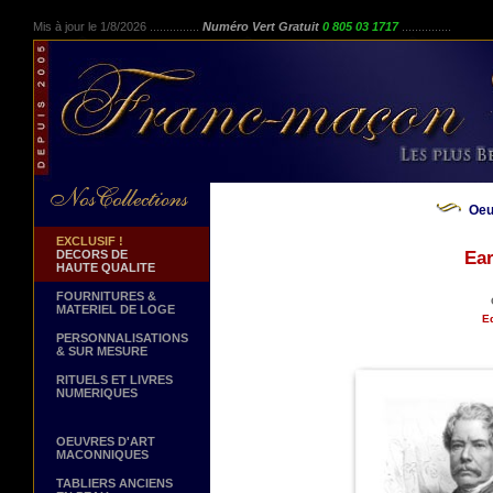
Mis à jour le 1/8/2026 ...............
Numéro Vert Gratuit
0 805 03 1717
...............
Oeu
EXCLUSIF !
DECORS DE
Ear
HAUTE QUALITE
FOURNITURES &
MATERIEL DE LOGE
Ed
PERSONNALISATIONS
& SUR MESURE
RITUELS ET LIVRES
NUMERIQUES
OEUVRES D'ART
MACONNIQUES
TABLIERS ANCIENS