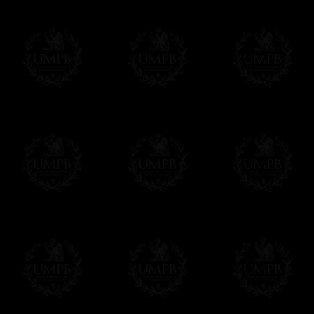
Si c'est un cadeau...
Vous pouvez ajouter un message personnel 
carte maçonnique et enverrons le colis de v
cadeau. Ce service est gratuit, bien évide
Cliquez ici pour écrire votre message
Paiement en ligne
Le règlement en ligne est assuré par
Payp
cryptage 128bits.
Vous pouvez régler avec vos cartes d
OBLIGE D'AVOIR UN COMPTE PAYPAL.
Franc-maçon Collection n'a à aucun momen
Les prix sont indiqués en euros. Pour votr
devises en cliquant sur
$ £
. Votre command
automatiquement dans votre devise au cour
En savoir plus...
Notez que vous serez débité par la soc