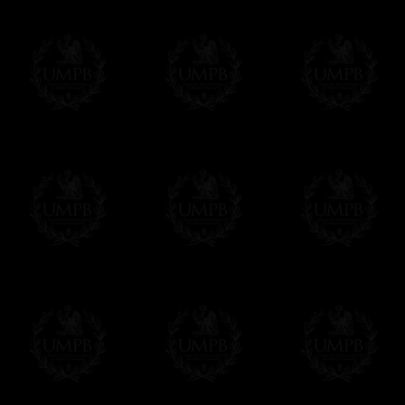
Franc-maçon Collection, la plus grande co
Franc-maçon Collection vous propose la pl
représentant des années de recherches et d
toujours en rapport avec la Maçonnerie, opé
tous les jours de nouvelles oeuvres. Prene
que pour le plaisir...
En savoir plus sur notre qualité de fabricati
Toile ou Papier d'Art, vous avez le choix
Les reproductions sont en général proposées
Malgré tout, il nous est bien sûr possible d'
oeuvres peintes peuvent être éditées sur p
Il suffit pour cela que vous nous le préci
Modes de Livraison et Temps de 
Nous proposons 3 modes de livraison:
- Livraison avec suivi et assurance,
- Livraison urgente, à la demande,
- Livraison gratuite mais sans suivi, ni assu
Tous nos articles étant réalisés spécialemen
des délais de réalisation.
En savoir plus sur les temps de fabrication e