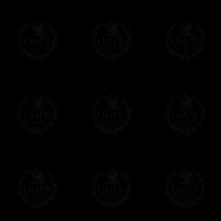
En savoir plus sur les temps de fabrication e
Si c'est un cadeau...
Vous pouvez ajouter un message personnel 
carte maçonnique et enverrons le colis de v
cadeau. Ce service est gratuit, bien évide
Cliquez ici pour écrire votre message
Paiement en ligne
Le règlement en ligne est assuré par
Payp
cryptage 128bits.
Vous pouvez régler avec vos cartes d
OBLIGE D'AVOIR UN COMPTE PAYPAL.
Franc-maçon Collection n'a à aucun momen
Les prix sont indiqués en euros. Pour votr
devises en cliquant sur
$ £
. Votre command
automatiquement dans votre devise au cour
En savoir plus...
Notez que vous serez débité par la soc