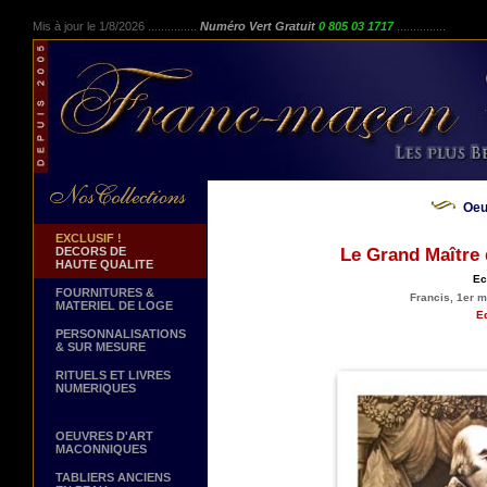
Mis à jour le 1/8/2026 ...............
Numéro Vert Gratuit
0 805 03 1717
...............
Oeu
EXCLUSIF !
DECORS DE
Le Grand Maître 
HAUTE QUALITE
Ec
FOURNITURES &
Francis, 1er m
MATERIEL DE LOGE
Ed
PERSONNALISATIONS
& SUR MESURE
RITUELS ET LIVRES
NUMERIQUES
OEUVRES D'ART
MACONNIQUES
TABLIERS ANCIENS