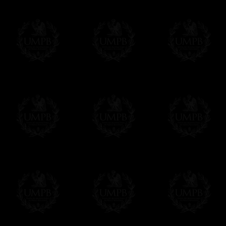
Franc-maçon Collection, la plus grande co
Franc-maçon Collection vous propose la pl
représentant des années de recherches et d
toujours en rapport avec la Maçonnerie, opé
tous les jours de nouvelles oeuvres. Prene
que pour le plaisir...
En savoir plus sur notre qualité de fabricati
Toile ou Papier d'Art, vous avez le choix
Les reproductions sont en général proposées
Malgré tout, il nous est bien sûr possible d'
oeuvres peintes peuvent être éditées sur p
Il suffit pour cela que vous nous le préci
Modes de Livraison et Temps de 
Nous proposons 3 modes de livraison:
- Livraison avec suivi et assurance,
- Livraison urgente, à la demande,
- Livraison gratuite mais sans suivi, ni assu
Tous nos articles étant réalisés spécialemen
des délais de réalisation.