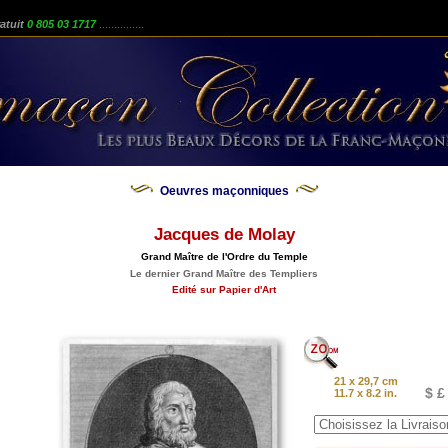
atuit
0 805 03 1717
...............
Oeuvres maçonniques
Jacques de Molay
Grand Maître de l'Ordre du Temple
Le dernier Grand Maître des Templiers
Edité sur Papier d'Art
21 x 29,7 cm
$ £
11.7 x 8.2 in.