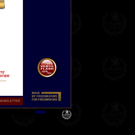
ITE
NTIER
de
NEWSLETTER
t le
s de
Tweeter
ur
es