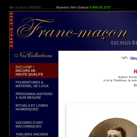
Mis à jour le 1/8/2026 ...............
Numéro Vert Gratuit
0 805 03 1717
...............
Oeu
EXCLUSIF !
DECORS DE
R
HAUTE QUALITE
Auteur incon
à la la Tradition, la m
FOURNITURES &
Ed
MATERIEL DE LOGE
PERSONNALISATIONS
& SUR MESURE
RITUELS ET LIVRES
NUMERIQUES
OEUVRES D'ART
MACONNIQUES
TABLIERS ANCIENS