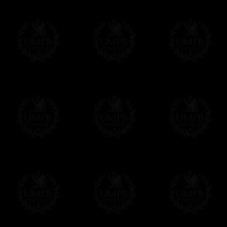
Toutes nos reproductions sont réalisées sur
les peintures. Du papier d'Art, gros grain, 
Nos outils de reproduction d'art sont les pl
impressions à 8 couleurs ( !) là ou l'offse
nous assurant des reproductions fidèlement
Au final, vous aurez du mal à distinguer l'o
n'a rien à voir avec l'original....
Franc-maçon Collection, la plus grande co
Franc-maçon Collection vous propose la pl
représentant des années de recherches et d
toujours en rapport avec la Maçonnerie, opé
tous les jours de nouvelles oeuvres. Prene
que pour le plaisir...
En savoir plus sur notre qualité de fabricati
Toile ou Papier d'Art, vous avez le choix
Les reproductions sont en général proposées
Malgré tout, il nous est bien sûr possible d'
oeuvres peintes peuvent être éditées sur p
Il suffit pour cela que vous nous le préci
Modes de Livraison et Temps de 