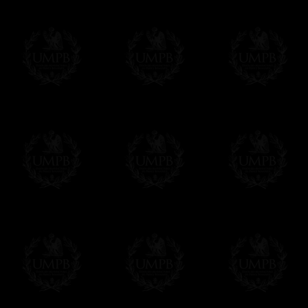
Nous proposons 3 modes de livraison:
- Livraison avec suivi et assurance,
- Livraison urgente, à la demande,
- Livraison gratuite mais sans suivi, ni assu
Tous nos articles étant réalisés spécialemen
des délais de réalisation.
En savoir plus sur les temps de fabrication e
Si c'est un cadeau...
Vous pouvez ajouter un message personnel 
carte maçonnique et enverrons le colis de v
cadeau. Ce service est gratuit, bien évide
Cliquez ici pour écrire votre message
Paiement en ligne
Le règlement en ligne est assuré par
Payp
cryptage 128bits.
Vous pouvez régler avec vos cartes d
OBLIGE D'AVOIR UN COMPTE PAYPAL.
Franc-maçon Collection n'a à aucun momen
Les prix sont indiqués en euros. Pour votr
devises en cliquant sur
$ £
. Votre command
automatiquement dans votre devise au cour