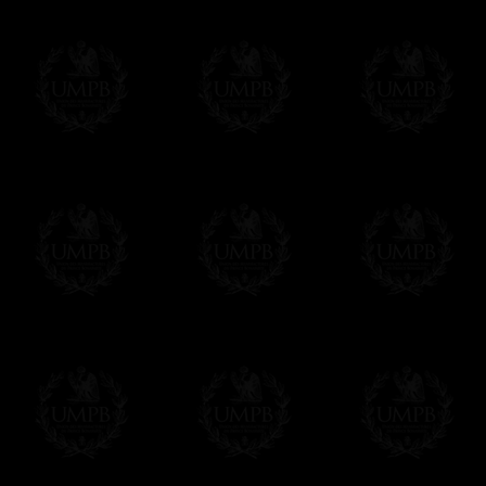
publique, je serai toujours heureux de fai
considéré par eux car un frère méritant"
Son enterrement a été célébré avec les 
Vernon.
Toutes nos reproductions sont réalisées sur
les peintures. Du papier d'Art, gros grain, 
Nos outils de reproduction d'art sont les pl
impressions à 8 couleurs ( !) là ou l'offse
nous assurant des reproductions fidèlement
Au final, vous aurez du mal à distinguer l'o
n'a rien à voir avec l'original....
Franc-maçon Collection, la plus grande co
Franc-maçon Collection vous propose la pl
représentant des années de recherches et d
toujours en rapport avec la Maçonnerie, opé
tous les jours de nouvelles oeuvres. Prene
que pour le plaisir...
En savoir plus sur notre qualité de fabricati
Toile ou Papier d'Art, vous avez le choix
Les reproductions sont en général proposées
Malgré tout, il nous est bien sûr possible d'
oeuvres peintes peuvent être éditées sur p
Il suffit pour cela que vous nous le préci