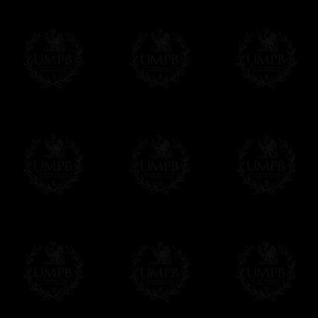
Modes de Livraison et Temps de 
Nous proposons 3 modes de livraison:
- Livraison avec suivi et assurance,
- Livraison urgente, à la demande,
- Livraison gratuite mais sans suivi, ni assu
Tous nos articles étant réalisés spécialemen
des délais de réalisation.
En savoir plus sur les temps de fabrication e
Si c'est un cadeau...
Vous pouvez ajouter un message personnel 
carte maçonnique et enverrons le colis de v
cadeau. Ce service est gratuit, bien évide
Cliquez ici pour écrire votre message
Paiement en ligne
Le règlement en ligne est assuré par
Payp
cryptage 128bits.
Vous pouvez régler avec vos cartes d
OBLIGE D'AVOIR UN COMPTE PAYPAL.
Franc-maçon Collection n'a à aucun momen