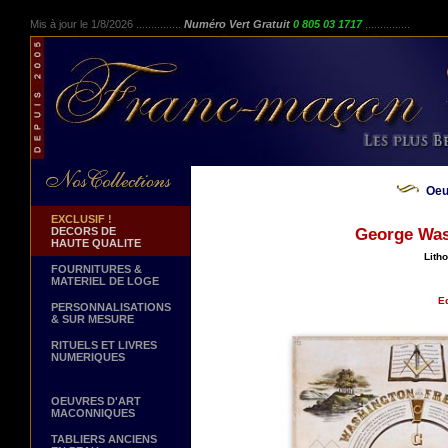
Mis à jour le 1/8/2026 ...............
Numéro Vert Gratuit
0 805 03 1717
...............
Oeu
EXCLUSIF !
DECORS DE
George Was
HAUTE QUALITE
Lith
FOURNITURES &
MATERIEL DE LOGE
Ed
PERSONNALISATIONS
& SUR MESURE
RITUELS ET LIVRES
NUMERIQUES
OEUVRES D'ART
MACONNIQUES
TABLIERS ANCIENS