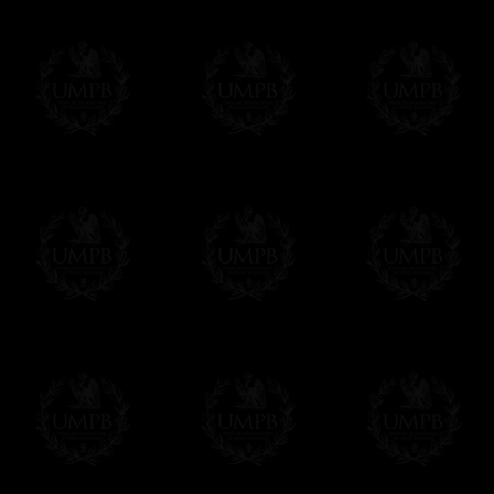
(CBCS).
Aujourd'hui, le CBCS, ou Régime Ecossai
travers le monde: France, Suisse, États-
Toutes nos reproductions sont réalisées sur
les peintures. Du papier d'Art, gros grain, 
Nos outils de reproduction d'art sont les pl
impressions à 8 couleurs ( !) là ou l'offse
nous assurant des reproductions fidèlement
Au final, vous aurez du mal à distinguer l'o
n'a rien à voir avec l'original....
Franc-maçon Collection, la plus grande co
Franc-maçon Collection vous propose la pl
représentant des années de recherches et d
toujours en rapport avec la Maçonnerie, opé
tous les jours de nouvelles oeuvres. Prene
que pour le plaisir...
En savoir plus sur notre qualité de fabricati
Toile ou Papier d'Art, vous avez le choix
Les reproductions sont en général proposées
Malgré tout, il nous est bien sûr possible d'
oeuvres peintes peuvent être éditées sur p
Il suffit pour cela que vous nous le préci