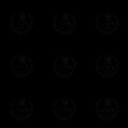
Modes de Livraison et Temps de 
Nous proposons 3 modes de livraison:
- Livraison avec suivi et assurance,
- Livraison urgente, à la demande,
- Livraison gratuite mais sans suivi, ni assu
Tous nos articles étant réalisés spécialemen
des délais de réalisation.
En savoir plus sur les temps de fabrication e
Si c'est un cadeau...
Vous pouvez ajouter un message personnel 
carte maçonnique et enverrons le colis de v
cadeau. Ce service est gratuit, bien évide
Cliquez ici pour écrire votre message
Paiement en ligne
Le règlement en ligne est assuré par
Payp
cryptage 128bits.
Vous pouvez régler avec vos cartes d
OBLIGE D'AVOIR UN COMPTE PAYPAL.
Franc-maçon Collection n'a à aucun momen