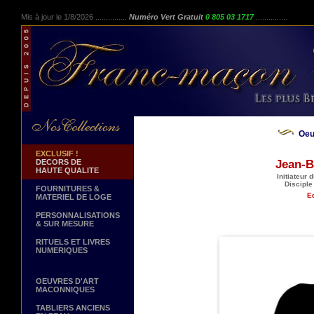
Mis à jour le 1/8/2026 ...............
Numéro Vert Gratuit
0 805 03 1717
...............
Oeu
EXCLUSIF !
DECORS DE
Jean-B
HAUTE QUALITE
Initiateur
Disciple
FOURNITURES &
Ed
MATERIEL DE LOGE
PERSONNALISATIONS
& SUR MESURE
RITUELS ET LIVRES
NUMERIQUES
OEUVRES D'ART
MACONNIQUES
TABLIERS ANCIENS