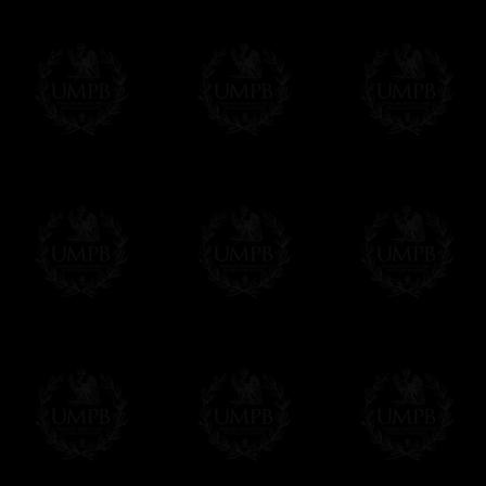
Vous pouvez régler avec vos cartes d
OBLIGE D'AVOIR UN COMPTE PAYPAL.
Franc-maçon Collection n'a à aucun momen
Les prix sont indiqués en euros. Pour votr
devises en cliquant sur
$ £
. Votre command
automatiquement dans votre devise au cour
En savoir plus...
Notez que vous serez débité par la soc