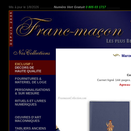
Mis à jour le 1/8/2026 ...............
Numéro Vert Gratuit
0 805 03 1717
...............
Maro
EXCLUSIF !
DECORS DE
HAUTE QUALITE
Co
FOURNITURES &
Carnet ligné 144 pages
MATERIEL DE LOGE
Agneau 
PERSONNALISATIONS
& SUR MESURE
RITUELS ET LIVRES
NUMERIQUES
OEUVRES D'ART
MACONNIQUES
TABLIERS ANCIENS