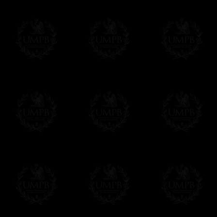
Maçon Collection, par des maîtres artisans.
Nous n'oublions pas que, comme maçons, nous s
devoir de perpétuer nos traditions de métier...
Modes de Livraison et Temps de 
Nous proposons 3 modes de livraison:
- Livraison avec suivi et assurance,
- Livraison urgente, à la demande,
- Livraison gratuite mais sans suivi, ni assu
Tous nos articles étant réalisés spécialemen
des délais de réalisation.
En savoir plus sur les temps de fabrication e
Si c'est un cadeau...
Vous pouvez ajouter un message personnel 
carte maçonnique et enverrons le colis de v
cadeau. Ce service est gratuit, bien évide
Cliquez ici pour écrire votre message
Paiement en ligne
Le règlement en ligne est assuré par
Payp
cryptage 128bits.