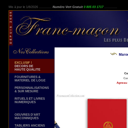
Mis à jour le 1/8/2026 ...............
Numéro Vert Gratuit
0 805 03 1717
...............
Maro
EXCLUSIF !
DECORS DE
HAUTE QUALITE
Co
FOURNITURES &
Car
MATERIEL DE LOGE
Agneau 
PERSONNALISATIONS
& SUR MESURE
RITUELS ET LIVRES
NUMERIQUES
OEUVRES D'ART
MACONNIQUES
TABLIERS ANCIENS