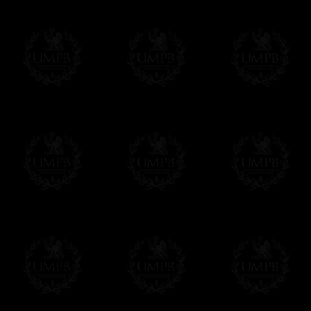
Vous pouvez régler avec vos cartes d
OBLIGE D'AVOIR UN COMPTE PAYPAL.
Franc-maçon Collection n'a à aucun momen
Les prix sont indiqués en euros. Pour votr
devises en cliquant sur
$ £
. Votre command
automatiquement dans votre devise au cour
En savoir plus...
Notez que vous serez débité par la soc