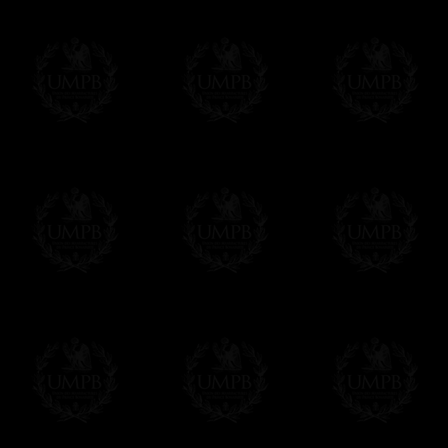
Maçon Collection, par des maîtres artisans.
Nous n'oublions pas que, comme maçons, nous s
devoir de perpétuer nos traditions de métier...
Modes de Livraison et Temps de 
Nous proposons 3 modes de livraison:
- Livraison avec suivi et assurance,
- Livraison urgente, à la demande,
- Livraison gratuite mais sans suivi, ni assu
Tous nos articles étant réalisés spécialemen
des délais de réalisation.
En savoir plus sur les temps de fabrication e
Si c'est un cadeau...
Vous pouvez ajouter un message personnel 
carte maçonnique et enverrons le colis de v
cadeau. Ce service est gratuit, bien évide
Cliquez ici pour écrire votre message
Paiement en ligne
Le règlement en ligne est assuré par
Payp
cryptage 128bits.