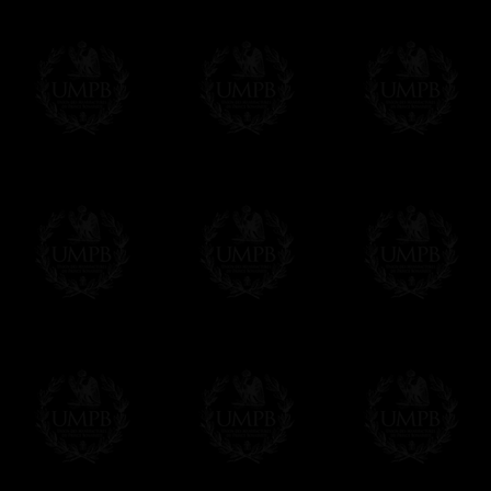
Maçon Collection, par des maîtres artisans.
Nous n'oublions pas que, comme maçons, nous s
devoir de perpétuer nos traditions de métier...
Modes de Livraison et Temps de 
Nous proposons 3 modes de livraison:
- Livraison avec suivi et assurance,
- Livraison urgente, à la demande,
- Livraison gratuite mais sans suivi, ni assu
Tous nos articles étant réalisés spécialemen
des délais de réalisation.
En savoir plus sur les temps de fabrication e
Si c'est un cadeau...
Vous pouvez ajouter un message personnel 
carte maçonnique et enverrons le colis de v
cadeau. Ce service est gratuit, bien évide
Cliquez ici pour écrire votre message
Paiement en ligne
Le règlement en ligne est assuré par
Payp
cryptage 128bits.