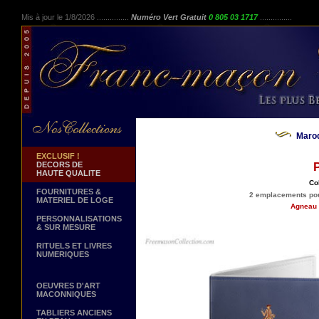
Mis à jour le 1/8/2026 ...............
Numéro Vert Gratuit
0 805 03 1717
...............
Maro
EXCLUSIF !
DECORS DE
P
HAUTE QUALITE
Co
FOURNITURES &
2 emplacements pour
MATERIEL DE LOGE
Agneau 
PERSONNALISATIONS
& SUR MESURE
RITUELS ET LIVRES
NUMERIQUES
OEUVRES D'ART
MACONNIQUES
TABLIERS ANCIENS