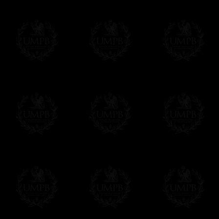
Vous pouvez régler avec vos cartes d
OBLIGE D'AVOIR UN COMPTE PAYPAL.
Franc-maçon Collection n'a à aucun momen
Les prix sont indiqués en euros. Pour votr
devises en cliquant sur
$ £
. Votre command
automatiquement dans votre devise au cour
En savoir plus...
Notez que vous serez débité par la soc