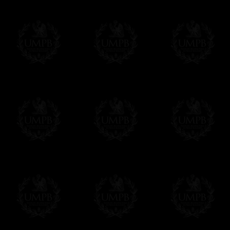
Vous pouvez régler avec vos cartes d
OBLIGE D'AVOIR UN COMPTE PAYPAL.
Franc-maçon Collection n'a à aucun momen
Les prix sont indiqués en euros. Pour votr
devises en cliquant sur
$ £
. Votre command
automatiquement dans votre devise au cour
En savoir plus...
Notez que vous serez débité par la soc