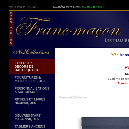
Mis à jour le 1/8/2026 ...............
Numéro Vert Gratuit
0 805 03 1717
...............
Maro
EXCLUSIF !
DECORS DE
P
HAUTE QUALITE
Co
FOURNITURES &
Système de ferm
MATERIEL DE LOGE
Agneau 
PERSONNALISATIONS
& SUR MESURE
RITUELS ET LIVRES
NUMERIQUES
OEUVRES D'ART
MACONNIQUES
TABLIERS ANCIENS