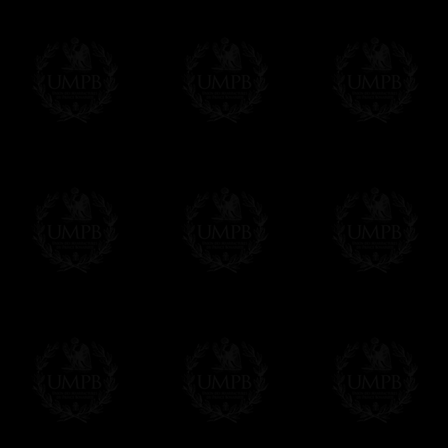
Maçon Collection, par des maîtres artisans.
Nous n'oublions pas que, comme maçons, nous s
devoir de perpétuer nos traditions de métier...
Modes de Livraison et Temps de 
Nous proposons 3 modes de livraison:
- Livraison avec suivi et assurance,
- Livraison urgente, à la demande,
- Livraison gratuite mais sans suivi, ni assu
Tous nos articles étant réalisés spécialemen
des délais de réalisation.
En savoir plus sur les temps de fabrication e
Si c'est un cadeau...
Vous pouvez ajouter un message personnel 
carte maçonnique et enverrons le colis de v
cadeau. Ce service est gratuit, bien évide
Cliquez ici pour écrire votre message
Paiement en ligne
Le règlement en ligne est assuré par
Payp
cryptage 128bits.