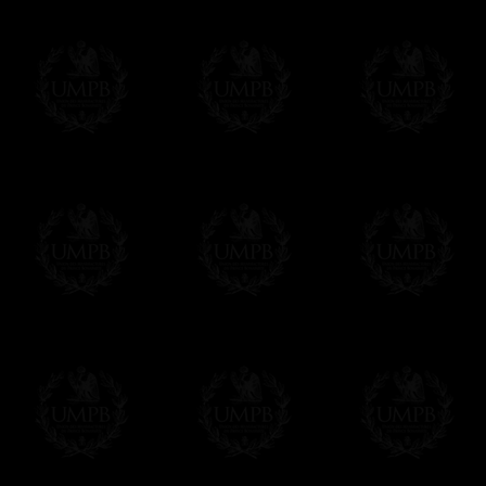
Composez votre propre texte à partir de c
vous la mise en page et votre diplôme sera 
remplissez le formulaire, soit tout de sui
Cliquez ici pour personnaliser votre diplô
Nous pouvons aussi réaliser des tirages e
contacter.
UNE EXCLUSIVITE FRANC-MACON COL
Tous nos produits sont fabriqués en exclusivit
Maçon Collection, par des maîtres artisans.
Nous n'oublions pas que, comme maçons, nous s
devoir de perpétuer nos traditions de métier...
Modes de Livraison et Temps de 
Nous proposons 3 modes de livraison:
- Livraison avec suivi et assurance,
- Livraison urgente, à la demande,
- Livraison gratuite mais sans suivi, ni assu
Tous nos articles étant réalisés spécialemen
des délais de réalisation.
En savoir plus sur les temps de fabrication e
Si c'est un cadeau...