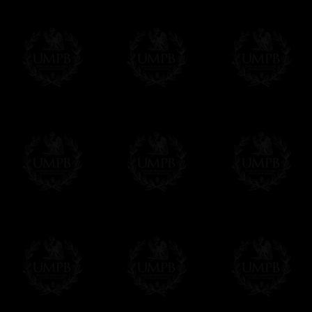
Vous pouvez ajouter un message personnel 
carte maçonnique et enverrons le colis de v
cadeau. Ce service est gratuit, bien évide
Cliquez ici pour écrire votre message
Paiement en ligne
Le règlement en ligne est assuré par
Payp
cryptage 128bits.
Vous pouvez régler avec vos cartes d
OBLIGE D'AVOIR UN COMPTE PAYPAL.
Franc-maçon Collection n'a à aucun momen
Les prix sont indiqués en euros. Pour votr
devises en cliquant sur
$ £
. Votre command
automatiquement dans votre devise au cour
En savoir plus...
Notez que vous serez débité par la soc