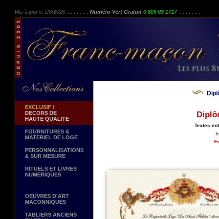
Mis à jour le 1/8/2026 ...............
Numéro Vert Gratuit
0 805 03 1717
...............
Dip
EXCLUSIF !
DECORS DE
Diplô
HAUTE QUALITE
Textes en
FOURNITURES &
I
MATERIEL DE LOGE
Ed
PERSONNALISATIONS
& SUR MESURE
RITUELS ET LIVRES
NUMERIQUES
OEUVRES D'ART
MACONNIQUES
TABLIERS ANCIENS