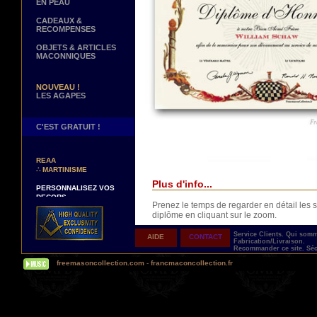
EN PEAU
CADEAUX &
RECOMPENSES
OBJETS & ARTICLES
MACONNIQUES
NOUVEAU !
LES AGAPES
C'EST GRATUIT !
NOUVEAUX DECORS !
∴
TABLIERS 12° ET 14°
REAA
∴
MARTINISME
Plus d'info...
PERSONNALISEZ VOS
DECORS
VOTRE NOM BRODE A LA
Prenez le temps de regarder en détail le
MAIN SUR VOTRE
diplôme en cliquant sur le zoom.
TABLIER, VORE CORDON
OU VOTRE SAUTOIR
Service Clients.
Qui som
AIDE
CONTACT
Fabrication/Livraison.
NOUVELLE PAGE !
Recommander ce site.
Séc
∴
TEMOIGNAGES
freemasoncollection.com
-
francmaconcollection.fr
CLIENTS
NOUS RECHERCHONS...
Livré avec son ruban de présentation dans 
DES REPRESENTANTS
Contactez-nous ici
UNE PERSONNALISATION TOTALE ET IM