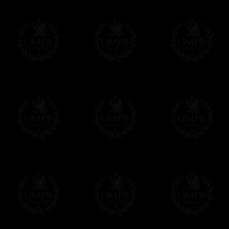
Composez votre propre texte à partir de c
vous la mise en page et votre diplôme sera 
remplissez le formulaire, soit tout de sui
Cliquez ici pour personnaliser votre diplô
Nous pouvons aussi réaliser des tirages e
contacter.
UNE EXCLUSIVITE FRANC-MACON COL
Tous nos produits sont fabriqués en exclusivit
Maçon Collection, par des maîtres artisans.
Nous n'oublions pas que, comme maçons, nous s
devoir de perpétuer nos traditions de métier...
Modes de Livraison et Temps de 
Nous proposons 3 modes de livraison:
- Livraison avec suivi et assurance,
- Livraison urgente, à la demande,
- Livraison gratuite mais sans suivi, ni assu
Tous nos articles étant réalisés spécialemen
des délais de réalisation.
En savoir plus sur les temps de fabrication e
Si c'est un cadeau...