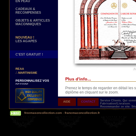
EN PEAU
CADEAUX &
RECOMPENSES
OBJETS & ARTICLES
MACONNIQUES
NOUVEAU !
LES AGAPES
C'EST GRATUIT !
NOUVEAUX DECORS !
∴
TABLIERS 12° ET 14°
REAA
∴
MARTINISME
Plus d'info...
PERSONNALISEZ VOS
DECORS
VOTRE NOM BRODE A LA
Prenez le temps de regarder en détail le
MAIN SUR VOTRE
diplôme en cliquant sur le zoom.
TABLIER, VORE CORDON
OU VOTRE SAUTOIR
Service Clients.
Qui som
AIDE
CONTACT
Fabrication/Livraison.
NOUVELLE PAGE !
Recommander ce site.
Séc
∴
TEMOIGNAGES
freemasoncollection.com
-
francmaconcollection.fr
CLIENTS
NOUS RECHERCHONS...
Livré avec son ruban de présentation dans 
DES REPRESENTANTS
Contactez-nous ici
UNE PERSONNALISATION TOTALE ET IM