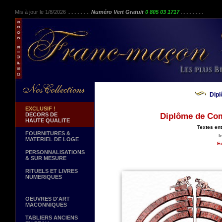
Mis à jour le 1/8/2026 ...............
Numéro Vert Gratuit
0 805 03 1717
...............
Dip
EXCLUSIF !
DECORS DE
Diplôme de Com
HAUTE QUALITE
Textes en
FOURNITURES &
I
MATERIEL DE LOGE
Ed
PERSONNALISATIONS
& SUR MESURE
RITUELS ET LIVRES
NUMERIQUES
OEUVRES D'ART
MACONNIQUES
TABLIERS ANCIENS