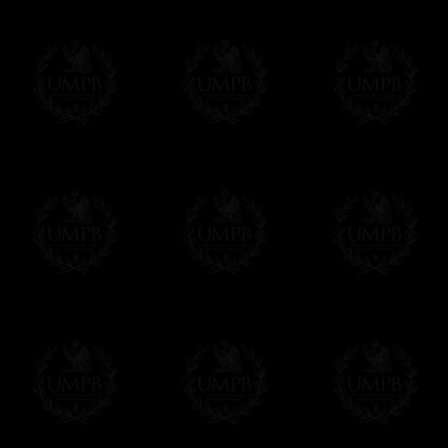
Vous pouvez ajouter un message personnel 
carte maçonnique et enverrons le colis de v
cadeau. Ce service est gratuit, bien évide
Cliquez ici pour écrire votre message
Paiement en ligne
Le règlement en ligne est assuré par
Payp
cryptage 128bits.
Vous pouvez régler avec vos cartes d
OBLIGE D'AVOIR UN COMPTE PAYPAL.
Franc-maçon Collection n'a à aucun momen
Les prix sont indiqués en euros. Pour votr
devises en cliquant sur
$ £
. Votre command
automatiquement dans votre devise au cour
En savoir plus...
Notez que vous serez débité par la soc