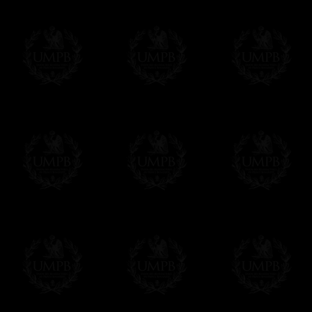
Composez votre propre texte à partir de c
vous la mise en page et votre diplôme sera 
remplissez le formulaire, soit tout de sui
Cliquez ici pour personnaliser votre diplô
Nous pouvons aussi réaliser des tirages e
contacter.
UNE EXCLUSIVITE FRANC-MACON COL
Tous nos produits sont fabriqués en exclusivit
Maçon Collection, par des maîtres artisans.
Nous n'oublions pas que, comme maçons, nous s
devoir de perpétuer nos traditions de métier...
Modes de Livraison et Temps de 
Nous proposons 3 modes de livraison:
- Livraison avec suivi et assurance,
- Livraison urgente, à la demande,
- Livraison gratuite mais sans suivi, ni assu
Tous nos articles étant réalisés spécialemen
des délais de réalisation.
En savoir plus sur les temps de fabrication e
Si c'est un cadeau...