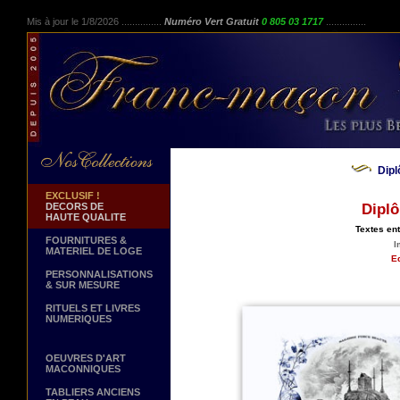
Mis à jour le 1/8/2026 ...............
Numéro Vert Gratuit
0 805 03 1717
...............
Dip
EXCLUSIF !
DECORS DE
Diplô
HAUTE QUALITE
Textes en
FOURNITURES &
I
MATERIEL DE LOGE
Ed
PERSONNALISATIONS
& SUR MESURE
RITUELS ET LIVRES
NUMERIQUES
OEUVRES D'ART
MACONNIQUES
TABLIERS ANCIENS