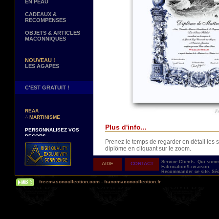
EN PEAU
CADEAUX &
RECOMPENSES
OBJETS & ARTICLES
MACONNIQUES
NOUVEAU !
LES AGAPES
C'EST GRATUIT !
NOUVEAUX DECORS !
∴
TABLIERS 12° ET 14°
REAA
∴
MARTINISME
Plus d'info...
PERSONNALISEZ VOS
DECORS
VOTRE NOM BRODE A LA
Prenez le temps de regarder en détail le
MAIN SUR VOTRE
diplôme en cliquant sur le zoom.
TABLIER, VORE CORDON
OU VOTRE SAUTOIR
Service Clients.
Qui som
AIDE
CONTACT
Fabrication/Livraison.
NOUVELLE PAGE !
Recommander ce site.
Séc
∴
TEMOIGNAGES
freemasoncollection.com
-
francmaconcollection.fr
CLIENTS
NOUS RECHERCHONS...
Livré avec son ruban de présentation dans 
DES REPRESENTANTS
Contactez-nous ici
UNE PERSONNALISATION TOTALE ET IM