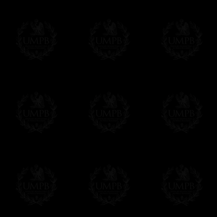
Vous pouvez ajouter un message personnel 
carte maçonnique et enverrons le colis de v
cadeau. Ce service est gratuit, bien évide
Cliquez ici pour écrire votre message
Paiement en ligne
Le règlement en ligne est assuré par
Payp
cryptage 128bits.
Vous pouvez régler avec vos cartes d
OBLIGE D'AVOIR UN COMPTE PAYPAL.
Franc-maçon Collection n'a à aucun momen
Les prix sont indiqués en euros. Pour votr
devises en cliquant sur
$ £
. Votre command
automatiquement dans votre devise au cour
En savoir plus...
Notez que vous serez débité par la soc