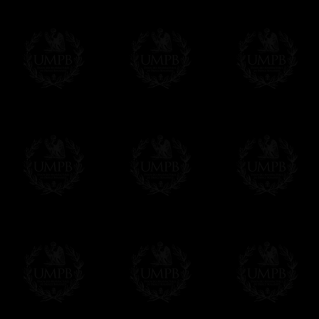
Vous pouvez ajouter un message personnel 
carte maçonnique et enverrons le colis de v
cadeau. Ce service est gratuit, bien évide
Cliquez ici pour écrire votre message
Paiement en ligne
Le règlement en ligne est assuré par
Payp
cryptage 128bits.
Vous pouvez régler avec vos cartes d
OBLIGE D'AVOIR UN COMPTE PAYPAL.
Franc-maçon Collection n'a à aucun momen
Les prix sont indiqués en euros. Pour votr
devises en cliquant sur
$ £
. Votre command
automatiquement dans votre devise au cour
En savoir plus...
Notez que vous serez débité par la soc