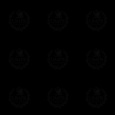
Composez votre propre texte à partir de c
vous la mise en page et votre diplôme sera 
remplissez le formulaire, soit tout de sui
Cliquez ici pour personnaliser votre diplô
Nous pouvons aussi réaliser des tirages e
contacter.
UNE EXCLUSIVITE FRANC-MACON COL
Tous nos produits sont fabriqués en exclusivit
Maçon Collection, par des maîtres artisans.
Nous n'oublions pas que, comme maçons, nous s
devoir de perpétuer nos traditions de métier...
Modes de Livraison et Temps de 
Nous proposons 3 modes de livraison:
- Livraison avec suivi et assurance,
- Livraison urgente, à la demande,
- Livraison gratuite mais sans suivi, ni assu
Tous nos articles étant réalisés spécialemen
des délais de réalisation.
En savoir plus sur les temps de fabrication e
Si c'est un cadeau...