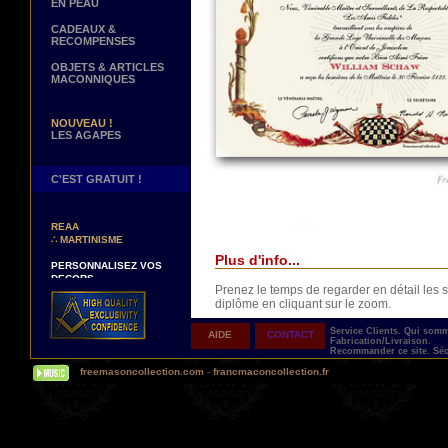
EN PEAU
CADEAUX &
RECOMPENSES
OBJETS & ARTICLES
MACONNIQUES
NOUVEAU !
LES AGAPES
C'EST GRATUIT !
NOUVEAUX DECORS !
∴
TABLIERS 12° ET 14°
REAA
∴
MARTINISME
Plus d'info...
PERSONNALISEZ VOS
DECORS
VOTRE NOM BRODE A LA
Prenez le temps de regarder en détail le
MAIN SUR VOTRE
diplôme en cliquant sur le zoom.
TABLIER, VORE CORDON
OU VOTRE SAUTOIR
Service Clients.
Qui som
AIDE
CONTACT
Fabrication/Livraison.
NOUVELLE PAGE !
Recommander ce site.
Séc
∴
TEMOIGNAGES
freemasoncollection.com
-
francmaconcollection.fr
CLIENTS
NOUS RECHERCHONS...
Livré avec son ruban de présentation dans 
DES REPRESENTANTS
Contactez-nous ici
UNE PERSONNALISATION TOTALE ET IM