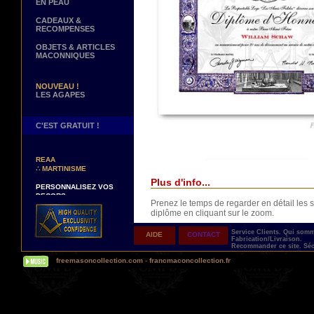
EN PEAU
CADEAUX &
RECOMPENSES
OBJETS & ARTICLES
MACONNIQUES
NOUVEAU !
LES AGAPES
C'EST GRATUIT !
NOUVEAUX DECORS !
∴
TABLIERS 12° ET 14°
REAA
∴
MARTINISME
Plus d'info...
PERSONNALISEZ VOS
DECORS
VOTRE NOM BRODE A LA
Prenez le temps de regarder en détail le
MAIN SUR VOTRE
diplôme en cliquant sur le zoom.
TABLIER, VORE CORDON
OU VOTRE SAUTOIR
Service Clients.
Qui som
AIDE
CONTACT
Fabrication/Livraison.
NOUVELLE PAGE !
Recommander ce site.
Séc
∴
TEMOIGNAGES
freemasoncollection.com
-
francmaconcollection.fr
CLIENTS
NOUS RECHERCHONS...
Livré avec son ruban de présentation dans 
DES REPRESENTANTS
Contactez-nous ici
UNE PERSONNALISATION TOTALE ET IM