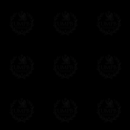
Composez votre propre texte à partir de c
vous la mise en page et votre diplôme sera 
remplissez le formulaire, soit tout de sui
Cliquez ici pour personnaliser votre diplô
Nous pouvons aussi réaliser des tirages e
contacter.
UNE EXCLUSIVITE FRANC-MACON COL
Tous nos produits sont fabriqués en exclusivit
Maçon Collection, par des maîtres artisans.
Nous n'oublions pas que, comme maçons, nous s
devoir de perpétuer nos traditions de métier...
Modes de Livraison et Temps de 
Nous proposons 3 modes de livraison:
- Livraison avec suivi et assurance,
- Livraison urgente, à la demande,
- Livraison gratuite mais sans suivi, ni assu
Tous nos articles étant réalisés spécialemen
des délais de réalisation.
En savoir plus sur les temps de fabrication e
Si c'est un cadeau...