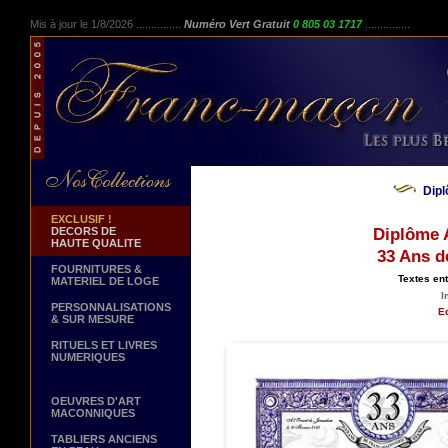
Mis à jour le 1/8/2026 ...............
Numéro Vert Gratuit
0 805 03 1717
...............
Dip
EXCLUSIF !
DECORS DE
Diplôme A
HAUTE QUALITE
33 Ans d
FOURNITURES &
Textes en
MATERIEL DE LOGE
I
PERSONNALISATIONS
Ed
& SUR MESURE
RITUELS ET LIVRES
NUMERIQUES
OEUVRES D'ART
MACONNIQUES
TABLIERS ANCIENS