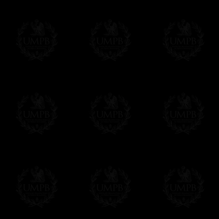
Vous pouvez ajouter un message personnel 
carte maçonnique et enverrons le colis de v
cadeau. Ce service est gratuit, bien évide
Cliquez ici pour écrire votre message
Paiement en ligne
Le règlement en ligne est assuré par
Payp
cryptage 128bits.
Vous pouvez régler avec vos cartes d
OBLIGE D'AVOIR UN COMPTE PAYPAL.
Franc-maçon Collection n'a à aucun momen
Les prix sont indiqués en euros. Pour votr
devises en cliquant sur
$ £
. Votre command
automatiquement dans votre devise au cour
En savoir plus...
Notez que vous serez débité par la soc