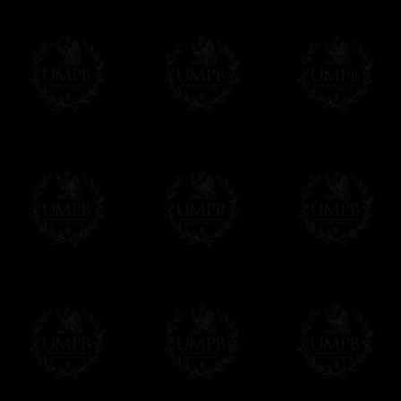
Vous pouvez ajouter un message personnel 
carte maçonnique et enverrons le colis de v
cadeau. Ce service est gratuit, bien évide
Cliquez ici pour écrire votre message
Paiement en ligne
Le règlement en ligne est assuré par
Payp
cryptage 128bits.
Vous pouvez régler avec vos cartes d
OBLIGE D'AVOIR UN COMPTE PAYPAL.
Franc-maçon Collection n'a à aucun momen
Les prix sont indiqués en euros. Pour votr
devises en cliquant sur
$ £
. Votre command
automatiquement dans votre devise au cour
En savoir plus...
Notez que vous serez débité par la soc