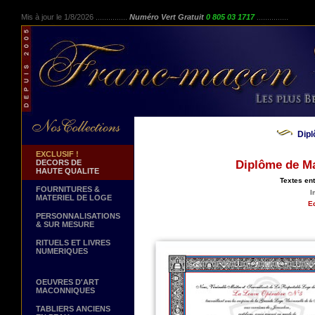
Mis à jour le 1/8/2026 ...............
Numéro Vert Gratuit
0 805 03 1717
...............
Dip
EXCLUSIF !
DECORS DE
Diplôme de Ma
HAUTE QUALITE
Textes en
FOURNITURES &
I
MATERIEL DE LOGE
Ed
PERSONNALISATIONS
& SUR MESURE
RITUELS ET LIVRES
NUMERIQUES
OEUVRES D'ART
MACONNIQUES
TABLIERS ANCIENS