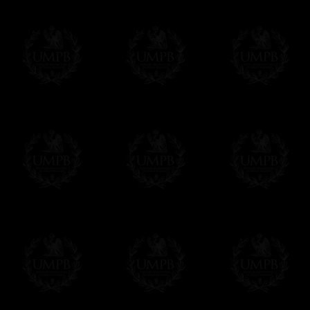
Composez votre propre texte à partir de c
vous la mise en page et votre diplôme sera 
remplissez le formulaire, soit tout de sui
Cliquez ici pour personnaliser votre diplô
Nous pouvons aussi réaliser des tirages e
contacter.
UNE EXCLUSIVITE FRANC-MACON COL
Tous nos produits sont fabriqués en exclusivit
Maçon Collection, par des maîtres artisans.
Nous n'oublions pas que, comme maçons, nous s
devoir de perpétuer nos traditions de métier...
Modes de Livraison et Temps de 
Nous proposons 3 modes de livraison:
- Livraison avec suivi et assurance,
- Livraison urgente, à la demande,
- Livraison gratuite mais sans suivi, ni assu
Tous nos articles étant réalisés spécialemen
des délais de réalisation.
En savoir plus sur les temps de fabrication e
Si c'est un cadeau...