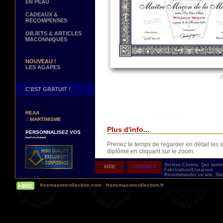
EN PEAU
CADEAUX &
RECOMPENSES
OBJETS & ARTICLES
MACONNIQUES
NOUVEAU !
LES AGAPES
C'EST GRATUIT !
NOUVEAUX DECORS !
∴
TABLIERS 12° ET 14°
REAA
∴
MARTINISME
Plus d'info...
PERSONNALISEZ VOS
DECORS
VOTRE NOM BRODE A LA
Prenez le temps de regarder en détail le
MAIN SUR VOTRE
diplôme en cliquant sur le zoom.
TABLIER, VORE CORDON
OU VOTRE SAUTOIR
Service Clients.
Qui som
AIDE
CONTACT
Fabrication/Livraison.
NOUVELLE PAGE !
Recommander ce site.
Séc
∴
TEMOIGNAGES
freemasoncollection.com
-
francmaconcollection.fr
CLIENTS
NOUS RECHERCHONS...
Livré avec son ruban de présentation dans 
DES REPRESENTANTS
Contactez-nous ici
UNE PERSONNALISATION TOTALE ET IM