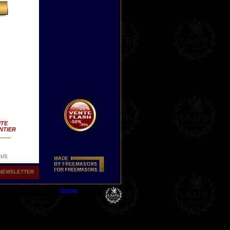
ITE
NTIER
ous
NEWSLETTER
Tweeter