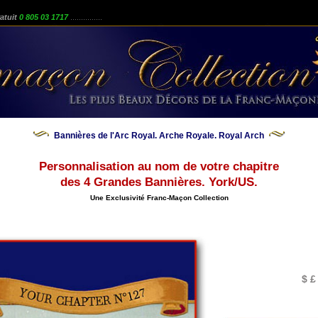
atuit
0 805 03 1717
...............
Bannières de l'Arc Royal. Arche Royale. Royal Arch
Personnalisation au nom de votre chapitre
des 4 Grandes Bannières. York/US.
Une Exclusivité Franc-Maçon Collection
$ £