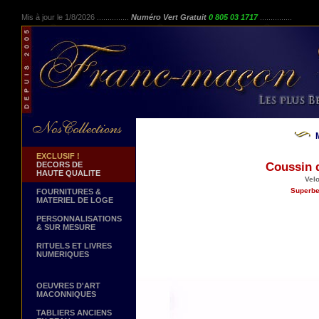
Mis à jour le 1/8/2026 ...............
Numéro Vert Gratuit
0 805 03 1717
...............
EXCLUSIF !
DECORS DE
Coussin d
HAUTE QUALITE
Velo
Superbe
FOURNITURES &
MATERIEL DE LOGE
PERSONNALISATIONS
& SUR MESURE
RITUELS ET LIVRES
NUMERIQUES
OEUVRES D'ART
MACONNIQUES
TABLIERS ANCIENS