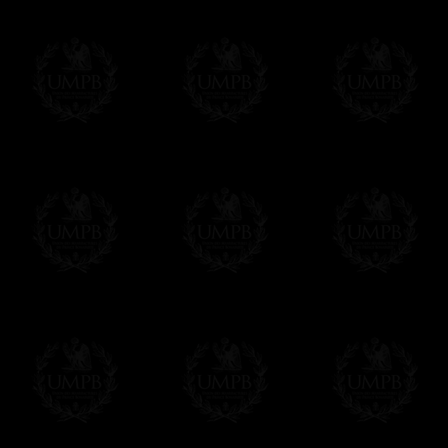
Modes de Livraison et Temps de 
Nous proposons 3 modes de livraison:
- Livraison avec suivi et assurance,
- Livraison urgente, à la demande,
- Livraison gratuite mais sans suivi, ni assu
Tous nos articles étant réalisés spécialemen
des délais de réalisation.
En savoir plus sur les temps de fabrication e
Paiement en ligne
Le règlement en ligne est assuré par
Payp
cryptage 128bits.
Vous pouvez régler avec vos cartes d
OBLIGE D'AVOIR UN COMPTE PAYPAL.
Franc-maçon Collection n'a à aucun momen
Les prix sont indiqués en euros. Pour votr
devises en cliquant sur
$ £
. Votre command
automatiquement dans votre devise au cour
En savoir plus...
Notez que vous serez débité par la soc