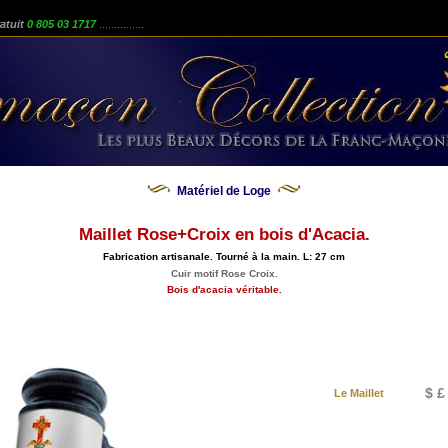
atuit
0 805 03 1717
...............
Matériel de Loge
Maillet Rose+Croix en bois d'Acacia.
Fabrication artisanale. Tourné à la main. L: 27 cm
Cuir motif Rose Croix.
Bois d'acacia véritable.
$ £
Le Maillet