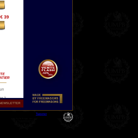
€ 39
ITE
NTIER
 un
er à
NEWSLETTER
Tweeter
anc-