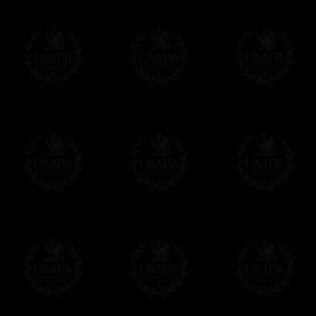
Nous n'oublions pas que, comme maçons, nous s
devoir de perpétuer nos traditions de métier...
Modes de Livraison et Temps de 
Nous proposons 3 modes de livraison:
- Livraison avec suivi et assurance,
- Livraison urgente, à la demande,
- Livraison gratuite mais sans suivi, ni assu
Tous nos articles étant réalisés spécialemen
des délais de réalisation.
En savoir plus sur les temps de fabrication e
Paiement en ligne
Le règlement en ligne est assuré par
Payp
cryptage 128bits.
Vous pouvez régler avec vos cartes d
OBLIGE D'AVOIR UN COMPTE PAYPAL.
Franc-maçon Collection n'a à aucun momen
Les prix sont indiqués en euros. Pour votr
devises en cliquant sur
$ £
. Votre command
automatiquement dans votre devise au cour
En savoir plus...