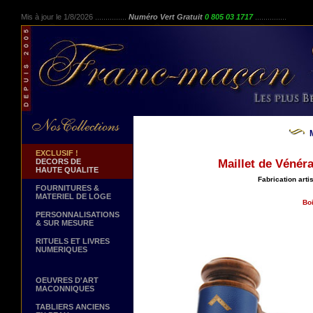
Mis à jour le 1/8/2026 ...............
Numéro Vert Gratuit
0 805 03 1717
...............
EXCLUSIF !
DECORS DE
Maillet de Vénéra
HAUTE QUALITE
Fabrication arti
FOURNITURES &
MATERIEL DE LOGE
Boi
PERSONNALISATIONS
& SUR MESURE
RITUELS ET LIVRES
NUMERIQUES
OEUVRES D'ART
MACONNIQUES
TABLIERS ANCIENS