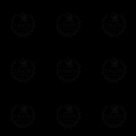
Le règlement en ligne est assuré par
Payp
cryptage 128bits.
Vous pouvez régler avec vos cartes d
OBLIGE D'AVOIR UN COMPTE PAYPAL.
Franc-maçon Collection n'a à aucun momen
Les prix sont indiqués en euros. Pour votr
devises en cliquant sur
$ £
. Votre command
automatiquement dans votre devise au cour
En savoir plus...
Notez que vous serez débité par la soc