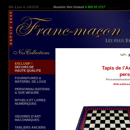
Mis à jour le 1/8/2026 ...............
Numéro Vert Gratuit
0 805 03 1717
...............
EXCLUSIF !
DECORS DE
Tapis de l'A
HAUTE QUALITE
pers
FOURNITURES &
Personnalisation
MATERIEL DE LOGE
Anti-saliss
PERSONNALISATIONS
& SUR MESURE
RITUELS ET LIVRES
NUMERIQUES
OEUVRES D'ART
MACONNIQUES
TABLIERS ANCIENS