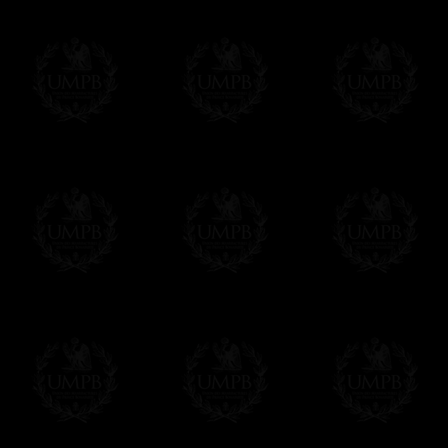
Cliquez ici pour personnaliser votre Tapis
CE TAPIS PEUT ETRE REALISE DANS T
Nous pouvons personnaliser votre Tapis
blason ou tout autre dessin.
Nous pouvons aussi réaliser tout tapis s
N'hésitez pas à nous contacter.
UNE EXCLUSIVITE FRANC-MACON COL
Tous nos produits sont fabriqués en exclusivit
Maçon Collection, par des maîtres artisans.
Nous n'oublions pas que, comme maçons, nous s
devoir de perpétuer nos traditions de métier...
Modes de Livraison et Temps de 
Nous proposons 3 modes de livraison:
- Livraison avec suivi et assurance,
- Livraison urgente, à la demande,
- Livraison gratuite mais sans suivi, ni assu
Tous nos articles étant réalisés spécialemen
des délais de réalisation.
En savoir plus sur les temps de fabrication e
Paiement en ligne