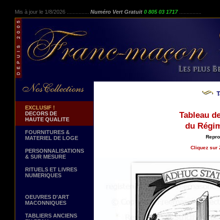
Mis à jour le 1/8/2026 ...............
Numéro Vert Gratuit
0 805 03 1717
...............
T
EXCLUSIF !
DECORS DE
Tableau d
HAUTE QUALITE
du Régim
FOURNITURES &
Repro
MATERIEL DE LOGE
Cliquez sur 
PERSONNALISATIONS
& SUR MESURE
RITUELS ET LIVRES
NUMERIQUES
OEUVRES D'ART
MACONNIQUES
TABLIERS ANCIENS