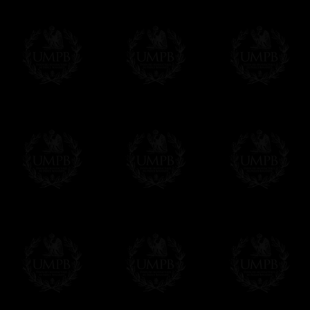
des délais de réalisation.
En savoir plus sur les temps de fabrication e
Si c'est un cadeau...
Vous pouvez ajouter un message personnel 
carte maçonnique et enverrons le colis de v
cadeau. Ce service est gratuit, bien évide
Cliquez ici pour écrire votre message
Paiement en ligne
Le règlement en ligne est assuré par
Payp
cryptage 128bits.
Vous pouvez régler avec vos cartes d
OBLIGE D'AVOIR UN COMPTE PAYPAL.
Franc-maçon Collection n'a à aucun momen
Les prix sont indiqués en euros. Pour votr
devises en cliquant sur
$ £
. Votre command
automatiquement dans votre devise au cour
En savoir plus...
Notez que vous serez débité par la soc