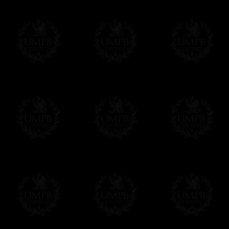
des délais de réalisation.
En savoir plus sur les temps de fabrication e
Si c'est un cadeau...
Vous pouvez ajouter un message personnel 
carte maçonnique et enverrons le colis de v
cadeau. Ce service est gratuit, bien évide
Cliquez ici pour écrire votre message
Paiement en ligne
Le règlement en ligne est assuré par
Payp
cryptage 128bits.
Vous pouvez régler avec vos cartes d
OBLIGE D'AVOIR UN COMPTE PAYPAL.
Franc-maçon Collection n'a à aucun momen
Les prix sont indiqués en euros. Pour votr
devises en cliquant sur
$ £
. Votre command
automatiquement dans votre devise au cour
En savoir plus...
Notez que vous serez débité par la soc