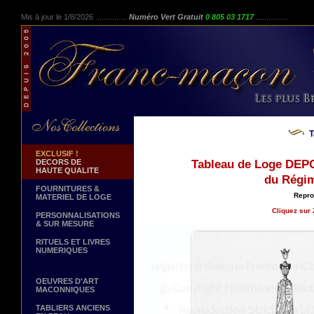
Mis à jour le 1/8/2026 ...............
Numéro Vert Gratuit
0 805 03 1717
...............
T
EXCLUSIF !
DECORS DE
Tableau de Loge DE
HAUTE QUALITE
du Régim
FOURNITURES &
Repro
MATERIEL DE LOGE
Cliquez sur 
PERSONNALISATIONS
& SUR MESURE
RITUELS ET LIVRES
NUMERIQUES
OEUVRES D'ART
MACONNIQUES
TABLIERS ANCIENS