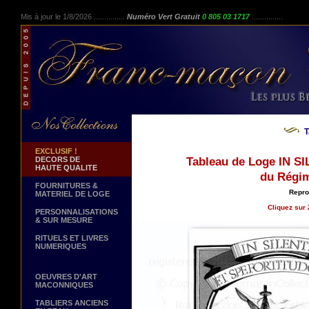
Mis à jour le 1/8/2026 ...............
Numéro Vert Gratuit
0 805 03 1717
...............
T
EXCLUSIF !
DECORS DE
Tableau de Loge IN 
HAUTE QUALITE
du Régim
FOURNITURES &
Repro
MATERIEL DE LOGE
Cliquez sur 
PERSONNALISATIONS
& SUR MESURE
RITUELS ET LIVRES
NUMERIQUES
OEUVRES D'ART
MACONNIQUES
TABLIERS ANCIENS