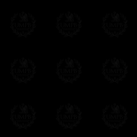
des délais de réalisation.
En savoir plus sur les temps de fabrication e
Si c'est un cadeau...
Vous pouvez ajouter un message personnel 
carte maçonnique et enverrons le colis de v
cadeau. Ce service est gratuit, bien évide
Cliquez ici pour écrire votre message
Paiement en ligne
Le règlement en ligne est assuré par
Payp
cryptage 128bits.
Vous pouvez régler avec vos cartes d
OBLIGE D'AVOIR UN COMPTE PAYPAL.
Franc-maçon Collection n'a à aucun momen
Les prix sont indiqués en euros. Pour votr
devises en cliquant sur
$ £
. Votre command
automatiquement dans votre devise au cour
En savoir plus...
Notez que vous serez débité par la soc