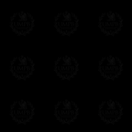
des délais de réalisation.
En savoir plus sur les temps de fabrication e
Si c'est un cadeau...
Vous pouvez ajouter un message personnel 
carte maçonnique et enverrons le colis de v
cadeau. Ce service est gratuit, bien évide
Cliquez ici pour écrire votre message
Paiement en ligne
Le règlement en ligne est assuré par
Payp
cryptage 128bits.
Vous pouvez régler avec vos cartes d
OBLIGE D'AVOIR UN COMPTE PAYPAL.
Franc-maçon Collection n'a à aucun momen
Les prix sont indiqués en euros. Pour votr
devises en cliquant sur
$ £
. Votre command
automatiquement dans votre devise au cour
En savoir plus...
Notez que vous serez débité par la soc