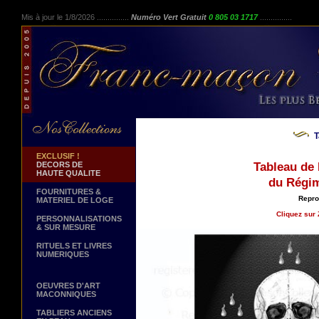
Mis à jour le 1/8/2026 ...............
Numéro Vert Gratuit
0 805 03 1717
...............
T
EXCLUSIF !
DECORS DE
Tableau d
HAUTE QUALITE
du Régim
FOURNITURES &
Repro
MATERIEL DE LOGE
Cliquez sur 
PERSONNALISATIONS
& SUR MESURE
RITUELS ET LIVRES
NUMERIQUES
OEUVRES D'ART
MACONNIQUES
TABLIERS ANCIENS