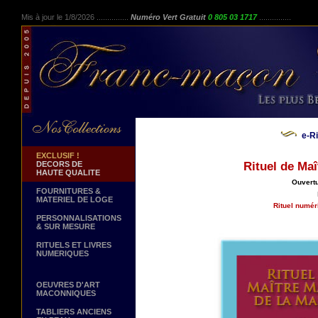
Mis à jour le 1/8/2026 ...............
Numéro Vert Gratuit
0 805 03 1717
...............
e-R
EXCLUSIF !
DECORS DE
Rituel de Ma
HAUTE QUALITE
Ouvertu
FOURNITURES &
MATERIEL DE LOGE
Rituel numér
PERSONNALISATIONS
& SUR MESURE
RITUELS ET LIVRES
NUMERIQUES
OEUVRES D'ART
MACONNIQUES
TABLIERS ANCIENS