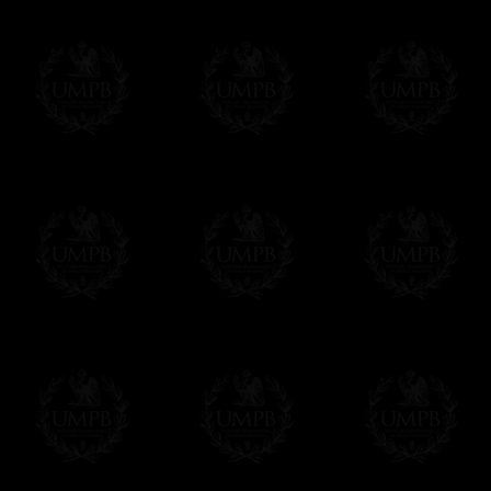
(Quelques rares rituels sont fournis dans 
Paiement en ligne
Le règlement en ligne est assuré par
Payp
cryptage 128bits.
Vous pouvez régler avec vos cartes d
OBLIGE D'AVOIR UN COMPTE PAYPAL.
Franc-maçon Collection n'a à aucun momen
Les prix sont indiqués en euros. Pour votr
devises en cliquant sur
$ £
. Votre command
automatiquement dans votre devise au cour
En savoir plus...
Notez que vous serez débité par la soc