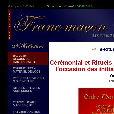
Mis à jour le 1/8/2026 ...............
Numéro Vert Gratuit
0 805 03 1717
...............
e-Ritu
EXCLUSIF !
DECORS DE
Cérémonial et Rituels
HAUTE QUALITE
l'occasion des initia
FOURNITURES &
MATERIEL DE LOGE
Or
PERSONNALISATIONS
Ri
& SUR MESURE
Rituel numériq
RITUELS ET LIVRES
NUMERIQUES
OEUVRES D'ART
MACONNIQUES
TABLIERS ANCIENS