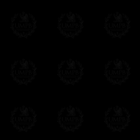
(Quelques rares rituels sont fournis dans 
Paiement en ligne
Le règlement en ligne est assuré par
Payp
cryptage 128bits.
Vous pouvez régler avec vos cartes d
OBLIGE D'AVOIR UN COMPTE PAYPAL.
Franc-maçon Collection n'a à aucun momen
Les prix sont indiqués en euros. Pour votr
devises en cliquant sur
$ £
. Votre command
automatiquement dans votre devise au cour
En savoir plus...
Notez que vous serez débité par la soc