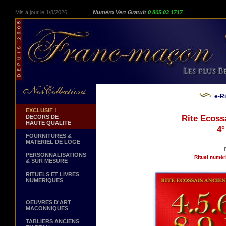
Mis à jour le 1/8/2026 ...............
Numéro Vert Gratuit
0 805 03 1717
...............
e-R
EXCLUSIF !
DECORS DE
Rite Ecoss
HAUTE QUALITE
4°
FOURNITURES &
MATERIEL DE LOGE
PERSONNALISATIONS
Rituel numér
& SUR MESURE
RITUELS ET LIVRES
NUMERIQUES
OEUVRES D'ART
MACONNIQUES
TABLIERS ANCIENS