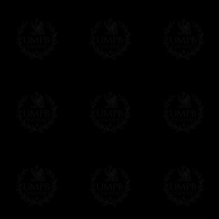
(Quelques rares rituels sont fournis dans 
Paiement en ligne
Le règlement en ligne est assuré par
Payp
cryptage 128bits.
Vous pouvez régler avec vos cartes d
OBLIGE D'AVOIR UN COMPTE PAYPAL.
Franc-maçon Collection n'a à aucun momen
Les prix sont indiqués en euros. Pour votr
devises en cliquant sur
$ £
. Votre command
automatiquement dans votre devise au cour
En savoir plus...
Notez que vous serez débité par la soc