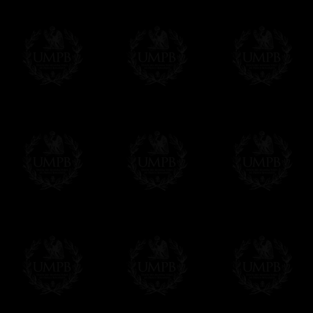
(Quelques rares rituels sont fournis dans 
Paiement en ligne
Le règlement en ligne est assuré par
Payp
cryptage 128bits.
Vous pouvez régler avec vos cartes d
OBLIGE D'AVOIR UN COMPTE PAYPAL.
Franc-maçon Collection n'a à aucun momen
Les prix sont indiqués en euros. Pour votr
devises en cliquant sur
$ £
. Votre command
automatiquement dans votre devise au cour
En savoir plus...
Notez que vous serez débité par la soc