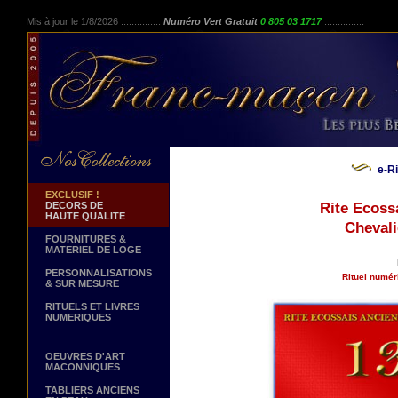
Mis à jour le 1/8/2026 ...............
Numéro Vert Gratuit
0 805 03 1717
...............
e-R
EXCLUSIF !
DECORS DE
Rite Ecoss
HAUTE QUALITE
Chevali
FOURNITURES &
MATERIEL DE LOGE
PERSONNALISATIONS
Rituel numér
& SUR MESURE
RITUELS ET LIVRES
NUMERIQUES
OEUVRES D'ART
MACONNIQUES
TABLIERS ANCIENS