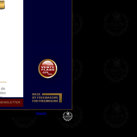
t de
bles
ns
NEWSLETTER
Tweeter
e
aque
s de
n