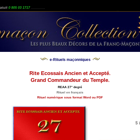
atuit
0 805 03 1717
...............
e-Rituels maçonniques
Rite Ecossais Ancien et Accepté.
Grand Commandeur du Temple.
REAA 27° degré
Rituel en français
Rituel numérique sous format Word ou PDF
$ 