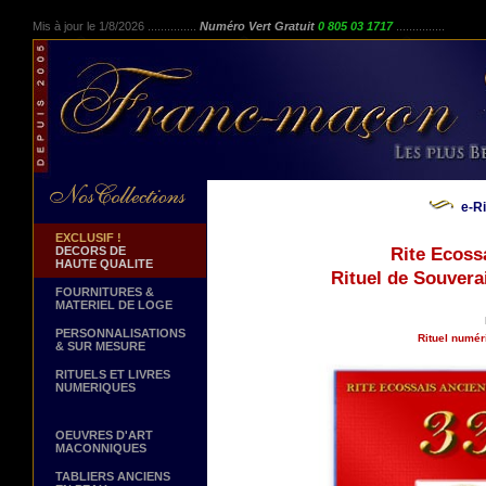
Mis à jour le 1/8/2026 ...............
Numéro Vert Gratuit
0 805 03 1717
...............
e-R
EXCLUSIF !
DECORS DE
Rite Ecoss
HAUTE QUALITE
Rituel de Souvera
FOURNITURES &
MATERIEL DE LOGE
PERSONNALISATIONS
Rituel numér
& SUR MESURE
RITUELS ET LIVRES
NUMERIQUES
OEUVRES D'ART
MACONNIQUES
TABLIERS ANCIENS