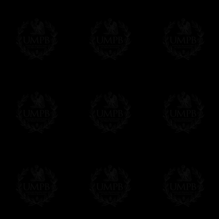
(Quelques rares rituels sont fournis dans 
Paiement en ligne
Le règlement en ligne est assuré par
Payp
cryptage 128bits.
Vous pouvez régler avec vos cartes d
OBLIGE D'AVOIR UN COMPTE PAYPAL.
Franc-maçon Collection n'a à aucun momen
Les prix sont indiqués en euros. Pour votr
devises en cliquant sur
$ £
. Votre command
automatiquement dans votre devise au cour
En savoir plus...
Notez que vous serez débité par la soc