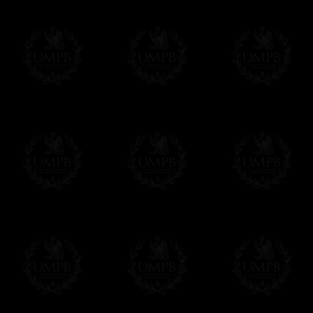
Ils sont sous format Word ou PDF, donc exp
Paiement en ligne
Le règlement en ligne est assuré par
Payp
cryptage 128bits.
Vous pouvez régler avec vos cartes d
OBLIGE D'AVOIR UN COMPTE PAYPAL.
Franc-maçon Collection n'a à aucun momen
Les prix sont indiqués en euros. Pour votr
devises en cliquant sur
$ £
. Votre command
automatiquement dans votre devise au cour
En savoir plus...
Notez que vous serez débité par la soc