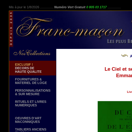
Mis à jour le 1/8/2026 ...............
Numéro Vert Gratuit
0 805 03 1717
...............
A
EXCLUSIF !
DECORS DE
Le Ciel et s
HAUTE QUALITE
Emman
FOURNITURES &
MATERIEL DE LOGE
PERSONNALISATIONS
Liv
& SUR MESURE
RITUELS ET LIVRES
NUMERIQUES
OEUVRES D'ART
MACONNIQUES
TABLIERS ANCIENS