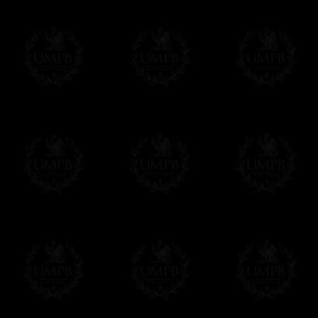
de livres numériques
Ils sont disponibles très rapidement. Com
email dans les délais les plus rapides (qu
dehors des horaires d'ouverture).
Ils sont sous format Word ou PDF, donc exp
Paiement en ligne
Le règlement en ligne est assuré par
Payp
cryptage 128bits.
Vous pouvez régler avec vos cartes d
OBLIGE D'AVOIR UN COMPTE PAYPAL.
Franc-maçon Collection n'a à aucun momen
Les prix sont indiqués en euros. Pour votr
devises en cliquant sur
$ £
. Votre command
automatiquement dans votre devise au cour
En savoir plus...
Notez que vous serez débité par la soc