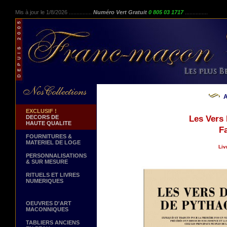
Mis à jour le 1/8/2026 ...............
Numéro Vert Gratuit
0 805 03 1717
...............
A
EXCLUSIF !
DECORS DE
Les Vers
HAUTE QUALITE
Fa
FOURNITURES &
MATERIEL DE LOGE
Liv
PERSONNALISATIONS
& SUR MESURE
RITUELS ET LIVRES
NUMERIQUES
OEUVRES D'ART
MACONNIQUES
TABLIERS ANCIENS